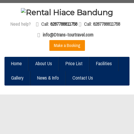
Need help?
Call:
6287788811758
Call:
6287788811758
info@Dtrans-tourtravel.com
Make a Booking
Home
About Us
Price List
Facilities
Gallery
News & Info
Contact Us