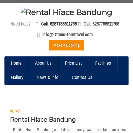
Need help?
Call:
6287788811758
Call:
6287788811758
info@Dtrans-tourtravel.com
Make a Booking
Home
About Us
Price List
Facilities
Gallery
News & Info
Contact Us
Artikel
Rental Hiace Bandung
Rental Hiace Bandung adalah jasa penyewaan rental atau sewa