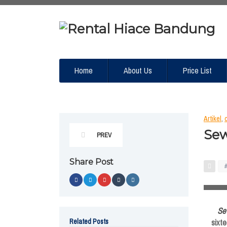
Home
About Us
Price List
Artikel
,
Sew
PREV
Share Post
Se
Related Posts
sixte