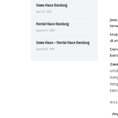
Sewa Hiace Bandung
April 22, 2026
jasa
Rental Hiace Bandung
ters
Agustus 9, 2026
Mobi
di u
Sewa Hiace – Rental Hiace Bandung
Agustus 9, 2026
Deng
band
Sewa
untu
menj
deng
kami
Wisa
denga