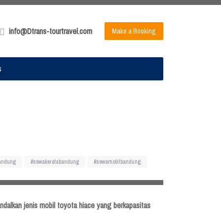
info@Dtrans-tourtravel.com
Make a Booking
s
andung
#sewakeretabandung
#sewamobilbandung
dalkan jenis mobil toyota hiace yang berkapasitas