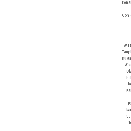
kenal
Cont
Wisa
Tangk
Dusun
Wis
Ci
Hil
Ke
Ka
Ka
ka
Su
Te