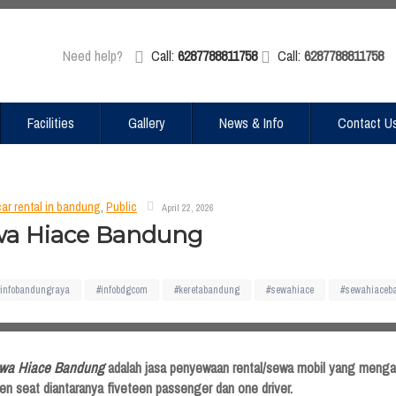
Need help?
Call:
6287788811758
Call:
6287788811758
Facilities
Gallery
News & Info
Contact U
car rental in bandung
,
Public
April 22, 2026
a Hiace Bandung
#infobandungraya
#infobdgcom
#keretabandung
#sewahiace
#sewahiaceb
wa
Hiace Bandung
adalah jasa penyewaan rental/sewa mobil yang mengan
en seat diantaranya fiveteen passenger dan one driver.