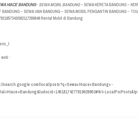
WA HIACE BANDUNG
–
SEWA MOBIL BANDUNG
– SEWA KERETA BANDUNG – KER
F BANDUNG – SEWA VAN BANDUNG – SEWA MOBIL PENGANTIN BANDUNG – TOU
7821857343/082117289848 Rental Mobil di Bandung
ans_t
 web :
s://search.google.com/local/posts?q=Sewa+Hiace+Bandung+-
tal+Hiace+Bandung&ludocid=14518174277819928853#lkt=LocalPoiPosts&lpsta