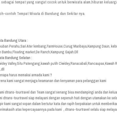
 sebagai tempat yang sangat cocok untuk berwisata alam,hiburan keluarga,
oh-contoh Tempat Wisata di Bandung dan Sekitar nya.
ta Bandung Utara
:
uban Perahu,Sari Ater lembang,FarmHouse,Curug Maribaya,Kampung Daun, kebun
 Bambu,Floating market,De Ranch,Kampung Gajah.Dll
ata Bandung Selatan
:
widey Valley,Situ Patengang,kawah putih Ciwidey,Ranacabali,Rancaupas,Kawah
l,dll
napa harus memakai armada kami ?
rena kami sangat menjaga keamanan dan kenyaman para pelanggan kami
mi dtrans-tourtravel dan Team sangat senang bisa mendampingi anda dan keluarg
mi dtrans-tourtravel siap melayani dengan sepenuh hati dengan utamakan ke s
pir kami sangat sopan dalam bertutur kata dan rapih berpakaian untuk memberikan
rimakasih atas kepercayaannya pada kami
,
dtrans-tourtravel selalu siap melay