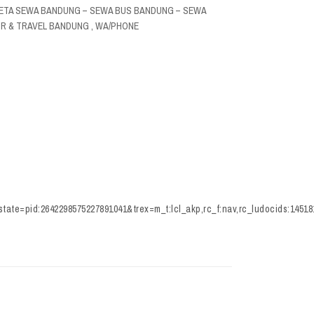
ETA SEWA BANDUNG – SEWA BUS BANDUNG – SEWA
R & TRAVEL BANDUNG , WA/PHONE
te=pid:2642298575227891041&trex=m_t:lcl_akp,rc_f:nav,rc_ludocids:14518