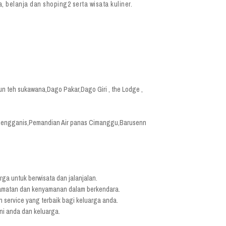
 belanja dan shoping2 serta wisata kuliner.
 teh sukawana,Dago Pakar,Dago Giri , the Lodge ,
 Rengganis,Pemandian Air panas Cimanggu,Barusenn
a untuk berwisata dan jalanjalan.
elamatan dan kenyamanan dalam berkendara.
 service yang terbaik bagi keluarga anda.
ani anda dan keluarga.