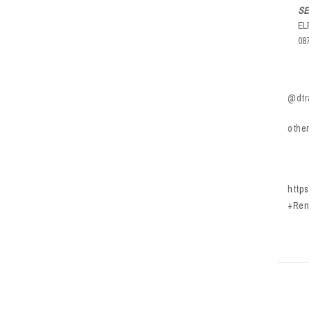
SE
EL
08
@dtr
other
http
+Ren