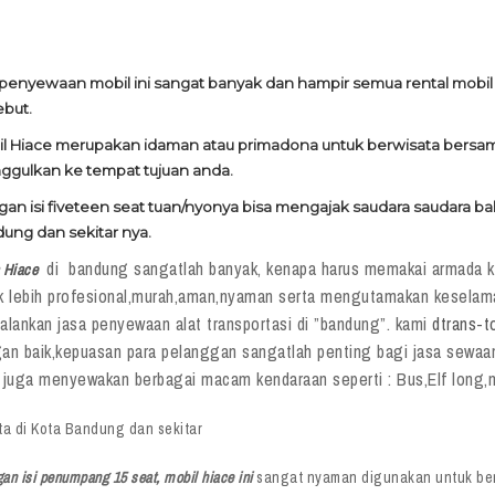
 penyewaan mobil ini sangat banyak dan hampir semua rental mobil 
ebut.
l Hiace merupakan idaman atau primadona untuk berwisata bersama 
nggulkan ke tempat tujuan anda.
an isi fiveteen seat tuan/nyonya bisa mengajak saudara saudara ba
ung dan sekitar nya.
di bandung sangatlah banyak, kenapa harus memakai armada ka
 Hiace
k lebih profesional,murah,aman,nyaman serta mengutamakan keselama
alankan jasa penyewaan alat transportasi di ”bandung”. kami
dtrans-t
an baik,kepuasan para pelanggan sangatlah penting bagi jasa sewaa
 juga menyewakan berbagai macam kendaraan seperti : Bus,Elf long,mi
ta di Kota Bandung dan sekitar
n isi penumpang 15 seat, mobil hiace ini
sangat nyaman digunakan untuk ber